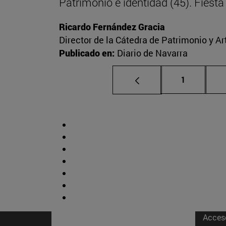
Patrimonio e identidad (45). Fies
Ricardo Fernández Gracia
Director de la Cátedra de Patrimonio y A
Publicado en:
Diario de Navarra
Página
1
Acces