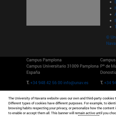
© Uni
Nava
Campus Pamplona
Campus 
Campus Universitario 31009 Pamplona
Pº de M
España
Donosti
T.
+34 948 42 56 00
info@unav.es
T.
+34 9
Campus Madrid (IESE)
Campus 
The University of Navarra website uses our own and third-party cookies 
Camino del Cerro Águila 3 28023
165 W 5
Different types of cookies have different purposes. For example, to identi
Madrid España
EE.UU
browsing habits respecting your privacy, or personalize how the content 
to enable or accept them all. This banner will remain active until you ch
T.
+34 912 11 30 00
T.
+1 64