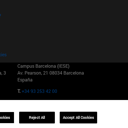
?
kies
Campus Barcelona (IESE)
, 3
Av. Pearson, 21 08034 Barcelona
España
T.
+34 93 253 42 00
Campus Sao Paulo (IESE)
5
Rua Martiniano de Carvalho, 573
01321001 Bela Vista Brasil
ookies
Reject All
Accept All Cookies
T.
+55 11 3177-8300