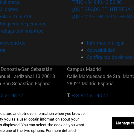
(abre en nueva ventana)
Biblioteca
TFNO +34 948 42 56 00
(abre en nueva ventana)
Mi correo
¿QUÉ GRADO TE INTERESA?
(abre en nueva ventana)
Aula virtual ADI
¿QUÉ MÁSTER TE INTERESA
(abre en nueva ventana)
Búsqueda de personas
(abre en nueva ventana)
Trabaja con nosotros
versidad de
Información legal
rra
Accesibilidad
Configuración de coo
Donostia-San Sebastián
Campus Madrid
anuel Lardizabal 13 20018
Calle Marquesado de Sta. Marta
a-San Sebastián España
28027 Madrid España
43 21 98 77
T.
+34 914 51 43 41
Nueva York (IESE)
Campus Munich (IESE)
to store and retrieve information when you browse.
7th St 10019-2201 Nueva York
Maria-Theresia-Straße 15 8167
fy you as a user, obtain information about your
Múnich Alemania
Manage c
is displayed. You can select the cookies you want
oose one of the two options. For more detailed
6 346 8850
T.
+49 89 24209790