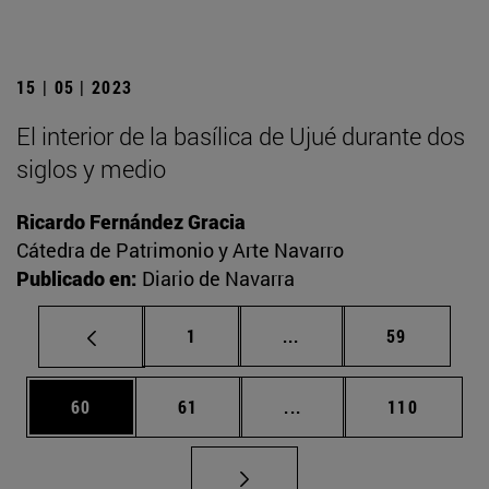
15 | 05 | 2023
El interior de la basílica de Ujué durante dos
siglos y medio
Ricardo Fernández Gracia
Cátedra de Patrimonio y Arte Navarro
Publicado en:
Diario de Navarra
Página
Páginas intermedias Us
Página
1
...
59
Página
Página
Páginas intermedias U
Página
60
61
...
110