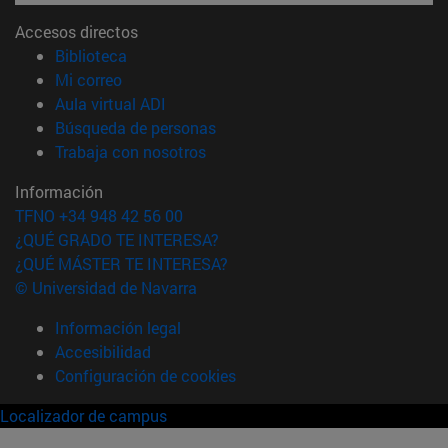
Accesos directos
(abre en nueva ventana)
Biblioteca
(abre en nueva ventana)
Mi correo
(abre en nueva ventana)
Aula virtual ADI
(abre en nueva ventana)
Búsqueda de personas
(abre en nueva ventana)
Trabaja con nosotros
Información
TFNO +34 948 42 56 00
¿QUÉ GRADO TE INTERESA?
¿QUÉ MÁSTER TE INTERESA?
© Universidad de Navarra
Información legal
Accesibilidad
Configuración de cookies
Localizador de campus