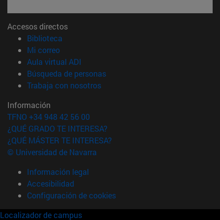
Accesos directos
(abre en nueva ventana)
Biblioteca
(abre en nueva ventana)
Mi correo
(abre en nueva ventana)
Aula virtual ADI
(abre en nueva ventana)
Búsqueda de personas
(abre en nueva ventana)
Trabaja con nosotros
Información
TFNO +34 948 42 56 00
¿QUÉ GRADO TE INTERESA?
¿QUÉ MÁSTER TE INTERESA?
© Universidad de Navarra
Información legal
Accesibilidad
Configuración de cookies
Localizador de campus