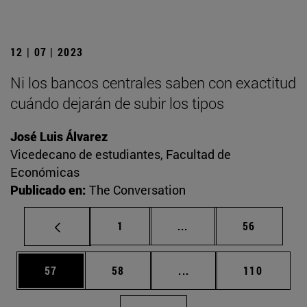
12 | 07 | 2023
Ni los bancos centrales saben con exactitud
cuándo dejarán de subir los tipos
José Luis Álvarez
Vicedecano de estudiantes, Facultad de
Económicas
Publicado en:
The Conversation
Página
Páginas intermedias Us
Página
1
...
56
Página
Página
Páginas intermedias U
Página
57
58
...
110