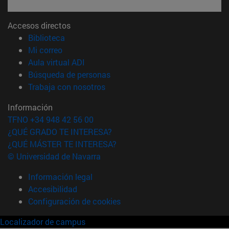
Accesos directos
(abre en nueva ventana)
Biblioteca
(abre en nueva ventana)
Mi correo
(abre en nueva ventana)
Aula virtual ADI
(abre en nueva ventana)
Búsqueda de personas
(abre en nueva ventana)
Trabaja con nosotros
Información
TFNO +34 948 42 56 00
¿QUÉ GRADO TE INTERESA?
¿QUÉ MÁSTER TE INTERESA?
© Universidad de Navarra
Información legal
Accesibilidad
Configuración de cookies
Localizador de campus