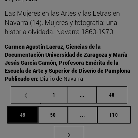
Las Mujeres en las Artes y las Letras en
Navarra (14). Mujeres y fotografía: una
historia olvidada. Navarra 1860-1970
Carmen Agustín Lacruz, Ciencias de la
Documentación Universidad de Zaragoza y María
Jesús García Camón, Profesora Emérita de la
Escuela de Arte y Superior de Diseño de Pamplona
Publicado en:
Diario de Navarra
Página
Páginas intermedias Us
Página
1
...
48
Página
Página
Páginas intermedias U
Página
49
50
...
110