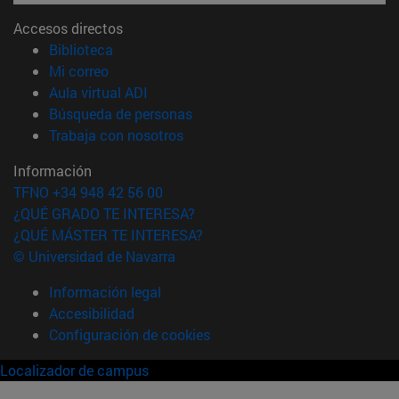
Accesos directos
(abre en nueva ventana)
Biblioteca
(abre en nueva ventana)
Mi correo
(abre en nueva ventana)
Aula virtual ADI
(abre en nueva ventana)
Búsqueda de personas
(abre en nueva ventana)
Trabaja con nosotros
Información
TFNO +34 948 42 56 00
¿QUÉ GRADO TE INTERESA?
¿QUÉ MÁSTER TE INTERESA?
© Universidad de Navarra
Información legal
Accesibilidad
Configuración de cookies
Localizador de campus