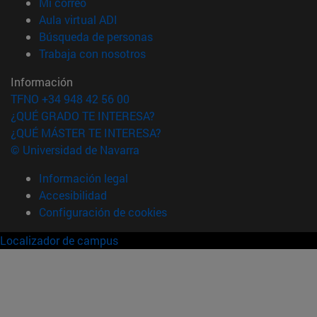
(abre en nueva ventana)
Mi correo
(abre en nueva ventana)
Aula virtual ADI
(abre en nueva ventana)
Búsqueda de personas
(abre en nueva ventana)
Trabaja con nosotros
Información
TFNO +34 948 42 56 00
¿QUÉ GRADO TE INTERESA?
¿QUÉ MÁSTER TE INTERESA?
© Universidad de Navarra
Información legal
Accesibilidad
Configuración de cookies
Localizador de campus