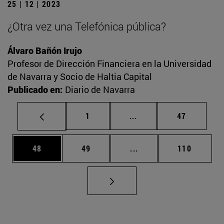
25 | 12 | 2023
¿Otra vez una Telefónica pública?
Álvaro Bañón Irujo
Profesor de Dirección Financiera en la Universidad
de Navarra y Socio de Haltia Capital
Publicado en:
Diario de Navarra
Página
Páginas intermedias Us
Página
1
...
47
Página
Página
Páginas intermedias U
Página
48
49
...
110