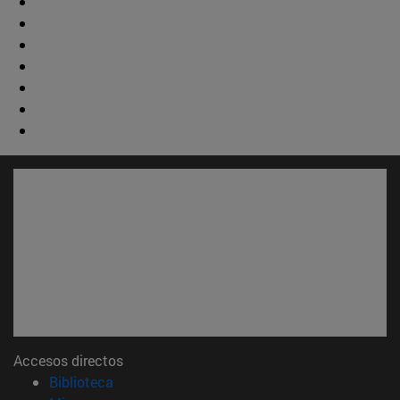
Accesos directos
(abre en nueva ventana)
Biblioteca