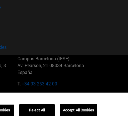
?
kies
Campus Barcelona (IESE)
, 3
Av. Pearson, 21 08034 Barcelona
España
T.
+34 93 253 42 00
Campus Sao Paulo (IESE)
5
Rua Martiniano de Carvalho, 573
01321001 Bela Vista Brasil
ookies
Reject All
Accept All Cookies
T.
+55 11 3177-8300