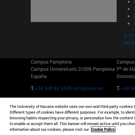
© Uni
Nava
Campus Pamplona
Campus 
Campus Universitario 31009 Pamplona
Pº de M
España
Donosti
T.
+34 948 42 56 00
info@unav.es
T.
+34 9
Campus Madrid (IESE)
Campus 
The University of Navarra website uses our own and third-party cookies 
Camino del Cerro Águila 3 28023
165 W 5
Different types of cookies have different purposes. For example, to identi
Madrid España
EE.UU
browsing habits respecting your privacy, or personalize how the content 
to enable or accept them all. This banner will remain active until you ch
T.
+34 912 11 30 00
T.
+1 64
information about our cookies, please visit our
Cookie Policy.