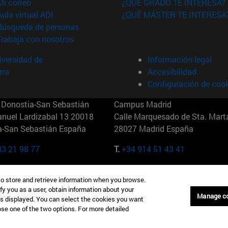
(abre en nueva ventana)
Mi correo
¿QUÉ GRADO TE INTERESA?
(abre en nueva ventana)
Aula virtual ADI
¿QUÉ MÁSTER TE INTERESA
(abre en nueva ventana)
Búsqueda de personas
(abre en nueva ventana)
Trabaja con nosotros
versidad de
Información legal
rra
Accesibilidad
Configuración de coo
Donostia-San Sebastián
Campus Madrid
anuel Lardizabal 13 20018
Calle Marquesado de Sta. Marta
a-San Sebastián España
28027 Madrid España
43 21 98 77
T.
+34 914 51 43 41
Nueva York (IESE)
Campus Munich (IESE)
to store and retrieve information when you browse.
7th St 10019-2201 Nueva York
Maria-Theresia-Straße 15 8167
fy you as a user, obtain information about your
Múnich Alemania
Manage c
is displayed. You can select the cookies you want
oose one of the two options. For more detailed
6 346 8850
T.
+49 89 24209790