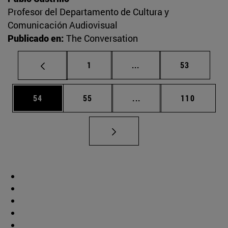
Profesor del Departamento de Cultura y
Comunicación Audiovisual
Publicado en:
The Conversation
Página
Páginas intermedias Us
Página
1
...
53
Página
Página
Páginas intermedias U
Página
54
55
...
110