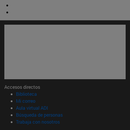
Accesos directos
(abre en nueva ventana)
Biblioteca
(abre en nueva ventana)
Mi correo
(abre en nueva ventana)
Aula virtual ADI
(abre en nueva ventana)
Búsqueda de personas
(abre en nueva ventana)
Trabaja con nosotros