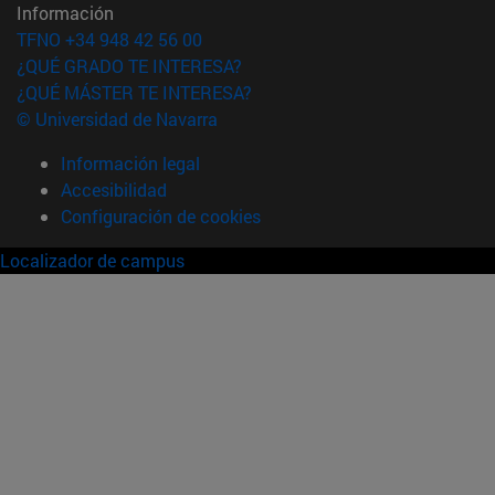
Información
TFNO +34 948 42 56 00
¿QUÉ GRADO TE INTERESA?
¿QUÉ MÁSTER TE INTERESA?
© Universidad de Navarra
Información legal
Accesibilidad
Configuración de cookies
Localizador de campus