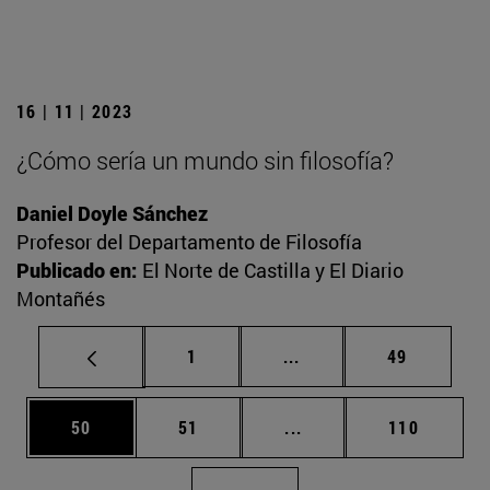
16 | 11 | 2023
¿Cómo sería un mundo sin filosofía?
Daniel Doyle Sánchez
Profesor del Departamento de Filosofía
Publicado en:
El Norte de Castilla y El Diario
Montañés
Página
Páginas intermedias Us
Página
1
...
49
Página
Página
Páginas intermedias U
Página
50
51
...
110