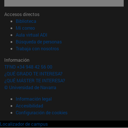
Accesos directos
(abre en nueva ventana)
Biblioteca
(abre en nueva ventana)
Mi correo
(abre en nueva ventana)
Aula virtual ADI
(abre en nueva ventana)
Búsqueda de personas
(abre en nueva ventana)
Trabaja con nosotros
Información
TFNO +34 948 42 56 00
¿QUÉ GRADO TE INTERESA?
¿QUÉ MÁSTER TE INTERESA?
© Universidad de Navarra
Información legal
Accesibilidad
Configuración de cookies
Localizador de campus