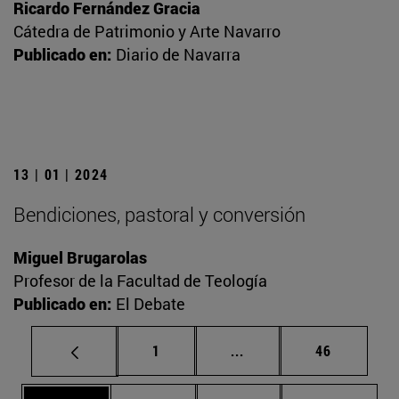
Ricardo Fernández Gracia
Cátedra de Patrimonio y Arte Navarro
Publicado en:
Diario de Navarra
13 | 01 | 2024
Bendiciones, pastoral y conversión
Miguel Brugarolas
Profesor de la Facultad de Teología
Publicado en:
El Debate
Página
Páginas intermedias Us
Página
1
...
46