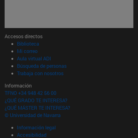
Accesos directos
(abre en nueva ventana)
Biblioteca
(abre en nueva ventana)
Mi correo
(abre en nueva ventana)
Aula virtual ADI
(abre en nueva ventana)
Búsqueda de personas
(abre en nueva ventana)
Trabaja con nosotros
Información
TFNO +34 948 42 56 00
¿QUÉ GRADO TE INTERESA?
¿QUÉ MÁSTER TE INTERESA?
© Universidad de Navarra
Información legal
Accesibilidad