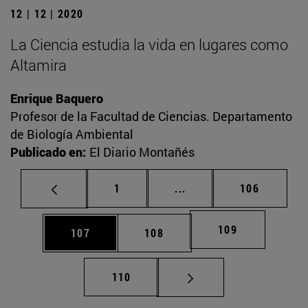
12 | 12 | 2020
La Ciencia estudia la vida en lugares como
Altamira
Enrique Baquero
Profesor de la Facultad de Ciencias. Departamento
de Biología Ambiental
Publicado en:
El Diario Montañés
Página
Páginas intermedias Us
Página
1
...
106
Página
109
Página
Página
107
108
Página
110