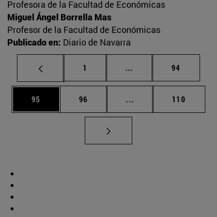
Profesora de la Facultad de Económicas
Miguel Ángel Borrella Mas
Profesor de la Facultad de Económicas
Publicado en:
Diario de Navarra
Página
Páginas intermedias Us
Página
1
...
94
Página
Página
Páginas intermedias U
Página
95
96
...
110