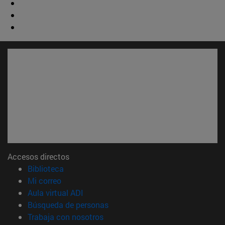
Accesos directos
(abre en nueva ventana)
Biblioteca
(abre en nueva ventana)
Mi correo
(abre en nueva ventana)
Aula virtual ADI
(abre en nueva ventana)
Búsqueda de personas
(abre en nueva ventana)
Trabaja con nosotros