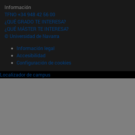
Información
TFNO +34 948 42 56 00
¿QUÉ GRADO TE INTERESA?
¿QUÉ MÁSTER TE INTERESA?
© Universidad de Navarra
Información legal
Accesibilidad
Configuración de cookies
Localizador de campus