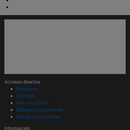
Accesos directos
(abre en nueva ventana)
Biblioteca
(abre en nueva ventana)
Mi correo
(abre en nueva ventana)
Aula virtual ADI
(abre en nueva ventana)
Búsqueda de personas
(abre en nueva ventana)
Trabaja con nosotros
Información