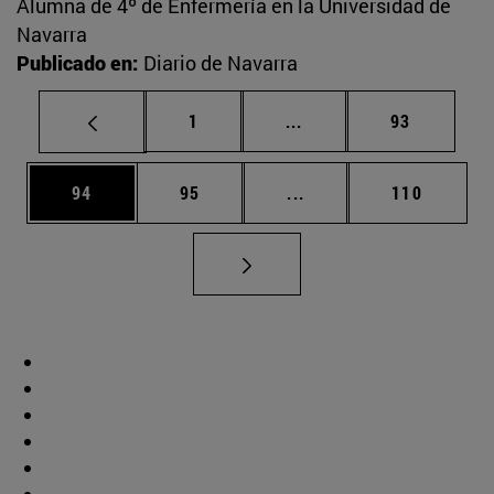
Alumna de 4º de Enfermería en la Universidad de
Navarra
Publicado en:
Diario de Navarra
Página
Páginas intermedias Us
Página
1
...
93
Página
Página
Páginas intermedias U
Página
94
95
...
110