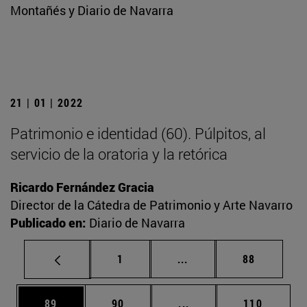
Montañés y Diario de Navarra
21 | 01 | 2022
Patrimonio e identidad (60). Púlpitos, al
servicio de la oratoria y la retórica
Ricardo Fernández Gracia
Director de la Cátedra de Patrimonio y Arte Navarro
Publicado en:
Diario de Navarra
Página
Páginas intermedias Us
Página
1
...
88
Página
Página
Páginas intermedias U
Página
89
90
...
110