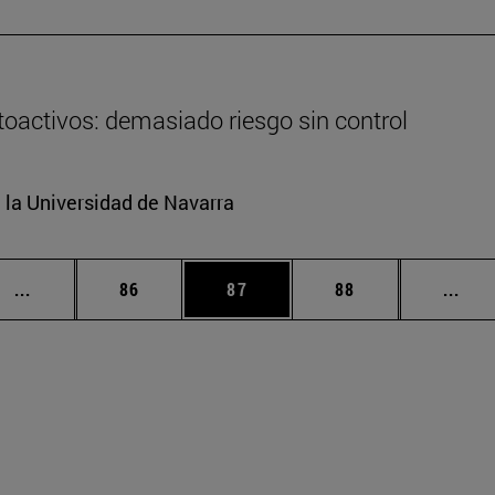
oactivos: demasiado riesgo sin control
e la Universidad de Navarra
Páginas intermedias Use TAB para desplazarse.
Página
Página
Página
Pági
...
86
87
88
...