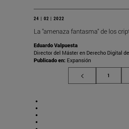
24 | 02 | 2022
La "amenaza fantasma" de los cript
Eduardo Valpuesta
Director del Máster en Derecho Digital d
Publicado en:
Expansión
Página
1