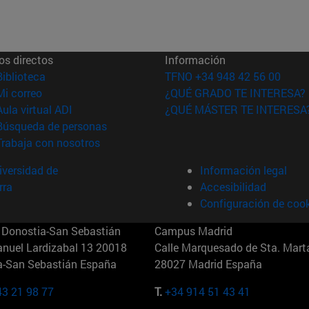
os directos
Información
(abre en nueva ventana)
Biblioteca
TFNO +34 948 42 56 00
(abre en nueva ventana)
Mi correo
¿QUÉ GRADO TE INTERESA?
(abre en nueva ventana)
Aula virtual ADI
¿QUÉ MÁSTER TE INTERESA
(abre en nueva ventana)
Búsqueda de personas
(abre en nueva ventana)
Trabaja con nosotros
versidad de
Información legal
rra
Accesibilidad
Configuración de coo
Donostia-San Sebastián
Campus Madrid
anuel Lardizabal 13 20018
Calle Marquesado de Sta. Marta
a-San Sebastián España
28027 Madrid España
43 21 98 77
T.
+34 914 51 43 41