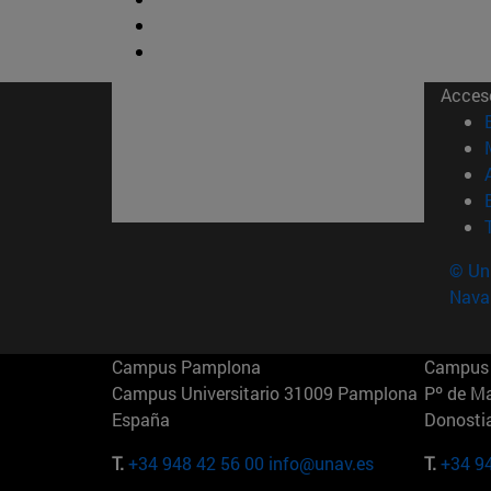
Acces
© Uni
Nava
Campus Pamplona
Campus 
Campus Universitario 31009 Pamplona
Pº de M
España
Donosti
T.
+34 948 42 56 00
info@unav.es
T.
+34 9