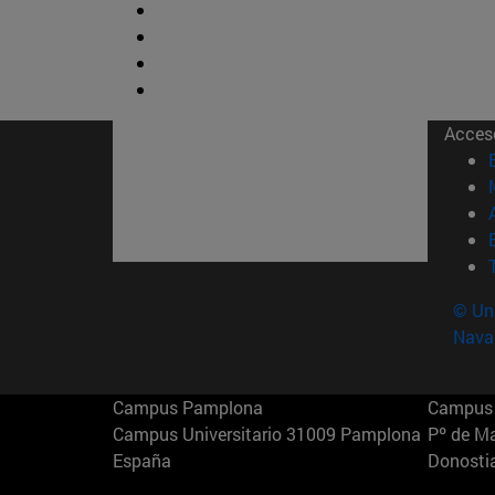
Acces
© Uni
Nava
Campus Pamplona
Campus 
Campus Universitario 31009 Pamplona
Pº de M
España
Donosti