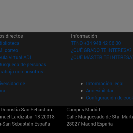
os directos
Información
(abre en nueva ventana)
Biblioteca
TFNO +34 948 42 56 00
(abre en nueva ventana)
Mi correo
¿QUÉ GRADO TE INTERESA?
(abre en nueva ventana)
Aula virtual ADI
¿QUÉ MÁSTER TE INTERESA
(abre en nueva ventana)
Búsqueda de personas
(abre en nueva ventana)
Trabaja con nosotros
versidad de
Información legal
rra
Accesibilidad
Configuración de coo
Donostia-San Sebastián
Campus Madrid
anuel Lardizabal 13 20018
Calle Marquesado de Sta. Marta
a-San Sebastián España
28027 Madrid España