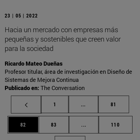
23 | 05 | 2022
Hacia un mercado con empresas más
pequeñas y sostenibles que creen valor
para la sociedad
Ricardo Mateo Dueñas
Profesor titular, área de investigación en Diseño de
Sistemas de Mejora Continua
Publicado en:
The Conversation
Página
Páginas intermedias Us
Página
1
...
81
Página
Página
Páginas intermedias U
Página
82
83
...
110