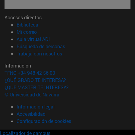
Accesos directos
(abre en nueva ventana)
Biblioteca
(abre en nueva ventana)
Mi correo
(abre en nueva ventana)
Aula virtual ADI
(abre en nueva ventana)
Búsqueda de personas
(abre en nueva ventana)
Trabaja con nosotros
Información
TFNO +34 948 42 56 00
¿QUÉ GRADO TE INTERESA?
¿QUÉ MÁSTER TE INTERESA?
© Universidad de Navarra
Información legal
Accesibilidad
Configuración de cookies
Localizador de campus