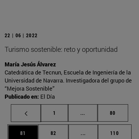
22 | 06 | 2022
Turismo sostenible: reto y oportunidad
María Jesús Álvarez
Catedrática de Tecnun, Escuela de Ingeniería de la
Universidad de Navarra. Investigadora del grupo de
“Mejora Sostenible”
Publicado en:
El Día
Página
Páginas intermedias Us
Página
1
...
80
Página
Página
Páginas intermedias U
Página
81
82
...
110