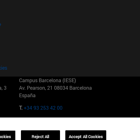
?
kies
Campus Barcelona (IESE)
, 3
Av. Pearson, 21 08034 Barcelona
España
T.
+34 93 253 42 00
Campus Sao Paulo (IESE)
5
Rua Martiniano de Carvalho, 573
01321001 Bela Vista Brasil
ookies
Reject All
Accept All Cookies