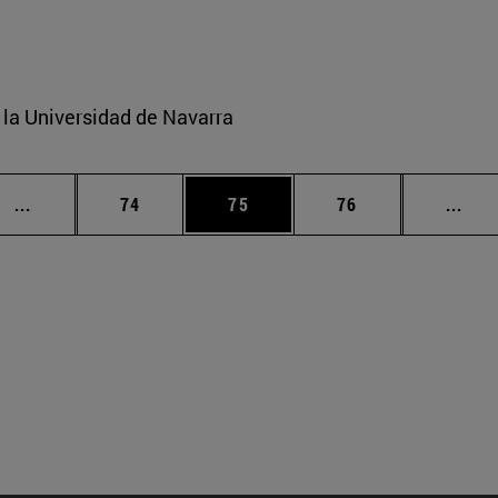
e la Universidad de Navarra
Páginas intermedias Use TAB para desplazarse.
Página
Página
Página
Pági
...
74
75
76
...