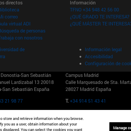
os directos
Información
(abre en nueva ventana)
Biblioteca
TFNO +34 948 42 56 00
(abre en nueva ventana)
Mi correo
¿QUÉ GRADO TE INTERESA?
(abre en nueva ventana)
Aula virtual ADI
¿QUÉ MÁSTER TE INTERESA
(abre en nueva ventana)
Búsqueda de personas
(abre en nueva ventana)
Trabaja con nosotros
versidad de
Información legal
rra
Accesibilidad
Configuración de coo
Donostia-San Sebastián
Campus Madrid
anuel Lardizabal 13 20018
Calle Marquesado de Sta. Marta
a-San Sebastián España
28027 Madrid España
43 21 98 77
T.
+34 914 51 43 41
Nueva York (IESE)
Campus Munich (IESE)
to store and retrieve information when you browse.
7th St 10019-2201 Nueva York
Maria-Theresia-Straße 15 8167
fy you as a user, obtain information about your
Múnich Alemania
Manage c
is displayed. You can select the cookies you want