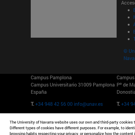
Acces
© Uni
Nava
Campus Pamplona
Campus 
Campus Universitario 31009 Pamplona
Pº de M
España
Donosti
T.
+34 948 42 56 00
info@unav.es
T.
+34 9
Campus Madrid (IESE)
Campus 
The University of Navarra website uses our own and third-party cookies 
Camino del Cerro Águila 3 28023
165 W 5
Different types of cookies have different purposes. For example, to identi
Madrid España
EE.UU
browsing habits respecting your privacy, or personalize how the content 