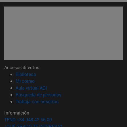
Accesos directos
(abre en nueva ventana)
Biblioteca
(abre en nueva ventana)
Mi correo
(abre en nueva ventana)
Aula virtual ADI
(abre en nueva ventana)
Búsqueda de personas
(abre en nueva ventana)
Trabaja con nosotros
Información
TFNO +34 948 42 56 00
¿QUÉ GRADO TE INTERESA?