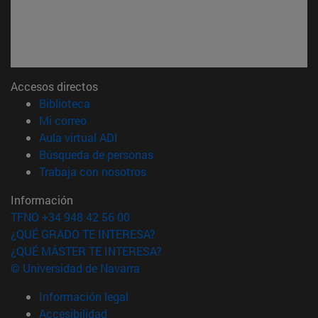
Accesos directos
(abre en nueva ventana)
Biblioteca
(abre en nueva ventana)
Mi correo
(abre en nueva ventana)
Aula virtual ADI
(abre en nueva ventana)
Búsqueda de personas
(abre en nueva ventana)
Trabaja con nosotros
Información
TFNO +34 948 42 56 00
¿QUÉ GRADO TE INTERESA?
¿QUÉ MÁSTER TE INTERESA?
© Universidad de Navarra
Información legal
Accesibilidad