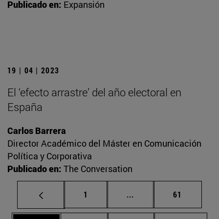
Publicado en:
Expansión
19 | 04 | 2023
El ‘efecto arrastre’ del año electoral en
España
Carlos Barrera
Director Académico del Máster en Comunicación
Política y Corporativa
Publicado en:
The Conversation
Página
Páginas intermedias Us
Página
1
...
61