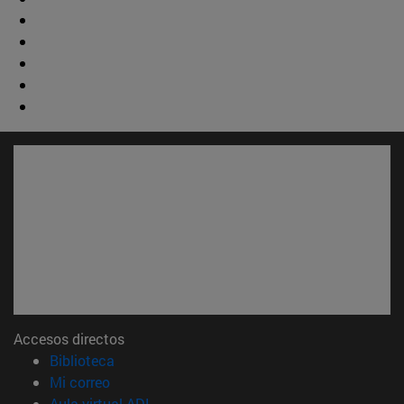
Accesos directos
(abre en nueva ventana)
Biblioteca
(abre en nueva ventana)
Mi correo
(abre en nueva ventana)
Aula virtual ADI