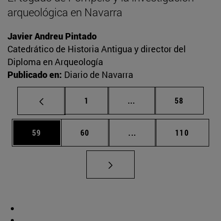
arqueológica en Navarra
Javier Andreu Pintado
Catedrático de Historia Antigua y director del
Diploma en Arqueología
Publicado en:
Diario de Navarra
Página
Páginas intermedias Us
Página
1
...
58
Página
Página
Páginas intermedias U
Página
59
60
...
110