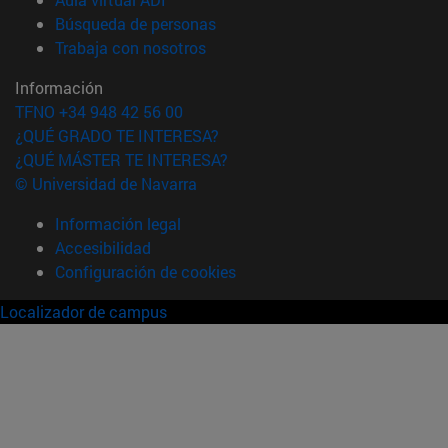
(abre en nueva ventana)
Búsqueda de personas
(abre en nueva ventana)
Trabaja con nosotros
Información
TFNO +34 948 42 56 00
¿QUÉ GRADO TE INTERESA?
¿QUÉ MÁSTER TE INTERESA?
© Universidad de Navarra
Información legal
Accesibilidad
Configuración de cookies
Localizador de campus