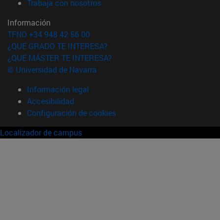
(abre en nueva ventana)
Trabaja con nosotros
Información
TFNO +34 948 42 56 00
¿QUÉ GRADO TE INTERESA?
¿QUÉ MÁSTER TE INTERESA?
© Universidad de Navarra
Información legal
Accesibilidad
Configuración de cookies
Localizador de campus