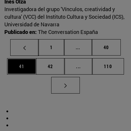
Inés Olza
Investigadora del grupo 'Vínculos, creatividad y
cultura' (VCC) del Instituto Cultura y Sociedad (ICS),
Universidad de Navarra
Publicado en:
The Conversation España
Página
Páginas intermedias Us
Página
1
...
40
Página
Página
Páginas intermedias U
Página
41
42
...
110