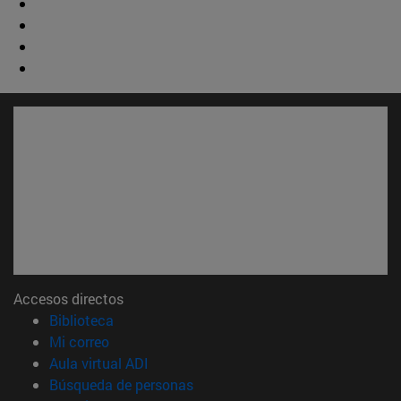
Accesos directos
(abre en nueva ventana)
Biblioteca
(abre en nueva ventana)
Mi correo
(abre en nueva ventana)
Aula virtual ADI
(abre en nueva ventana)
Búsqueda de personas