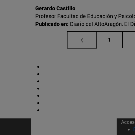
Gerardo Castillo
Profesor Facultad de Educación y Psicol
Publicado en:
Diario del AltoAragón, El 
Página
1
Acces