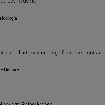
iedad posmoderna
sicología
tes en el arte navarro. Significados encontrados: 
rte Navarro
el navarro Rafael Moneo