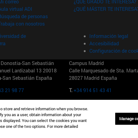
(abre en nueva ventana)
Mi correo
¿QUÉ GRADO TE INTERESA?
(abre en nueva ventana)
Aula virtual ADI
¿QUÉ MÁSTER TE INTERESA
(abre en nueva ventana)
Búsqueda de personas
(abre en nueva ventana)
Trabaja con nosotros
versidad de
Información legal
rra
Accesibilidad
Configuración de coo
Donostia-San Sebastián
Campus Madrid
anuel Lardizabal 13 20018
Calle Marquesado de Sta. Marta
a-San Sebastián España
28027 Madrid España
43 21 98 77
T.
+34 914 51 43 41
Nueva York (IESE)
Campus Munich (IESE)
to store and retrieve information when you browse.
7th St 10019-2201 Nueva York
Maria-Theresia-Straße 15 8167
fy you as a user, obtain information about your
Múnich Alemania
Manage c
is displayed. You can select the cookies you want
oose one of the two options. For more detailed
6 346 8850
T.
+49 89 24209790