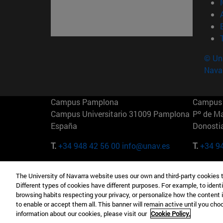
© Uni
Nava
Campus Pamplona
Campus 
Campus Universitario 31009 Pamplona
Pº de M
España
Donosti
T.
+34 948 42 56 00
info@unav.es
T.
+34 9
Campus Madrid (IESE)
Campus 
The University of Navarra website uses our own and third-party cookies 
Camino del Cerro Águila 3 28023
165 W 5
Different types of cookies have different purposes. For example, to identi
Madrid España
EE.UU
browsing habits respecting your privacy, or personalize how the content 
to enable or accept them all. This banner will remain active until you ch
T.
+34 912 11 30 00
T.
+1 64
information about our cookies, please visit our
Cookie Policy.