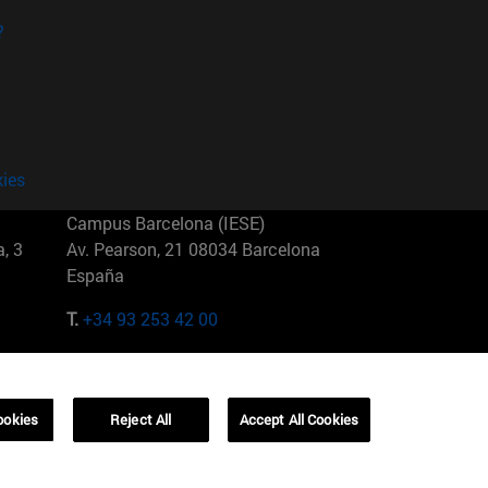
?
kies
Campus Barcelona (IESE)
, 3
Av. Pearson, 21 08034 Barcelona
España
T.
+34 93 253 42 00
Campus Sao Paulo (IESE)
5
Rua Martiniano de Carvalho, 573
01321001 Bela Vista Brasil
ookies
Reject All
Accept All Cookies
T.
+55 11 3177-8300