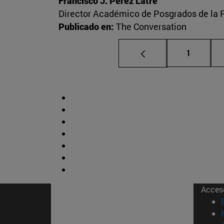
Francisco J. Pérez Latre
Director Académico de Posgrados de la 
Publicado en:
The Conversation
Página
1
Acces