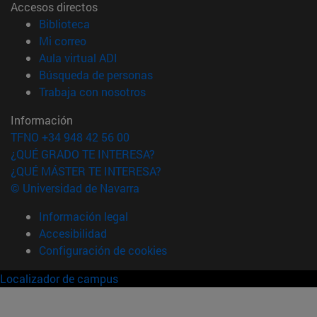
Accesos directos
(abre en nueva ventana)
Biblioteca
(abre en nueva ventana)
Mi correo
(abre en nueva ventana)
Aula virtual ADI
(abre en nueva ventana)
Búsqueda de personas
(abre en nueva ventana)
Trabaja con nosotros
Información
TFNO +34 948 42 56 00
¿QUÉ GRADO TE INTERESA?
¿QUÉ MÁSTER TE INTERESA?
© Universidad de Navarra
Información legal
Accesibilidad
Configuración de cookies
Localizador de campus