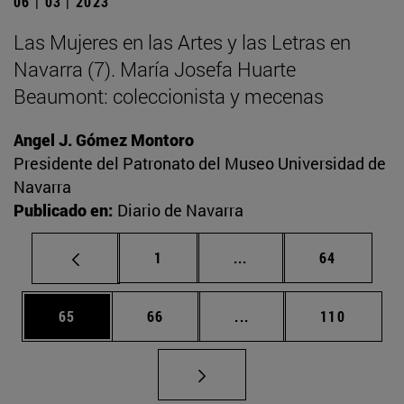
06 | 03 | 2023
Las Mujeres en las Artes y las Letras en
Navarra (7). María Josefa Huarte
Beaumont: coleccionista y mecenas
Angel J. Gómez Montoro
Presidente del Patronato del Museo Universidad de
Navarra
Publicado en:
Diario de Navarra
Página
Páginas intermedias Us
Página
1
...
64
Página
Página
Páginas intermedias U
Página
65
66
...
110