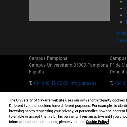
© Uni
Nava
Campus Pamplona
Campus 
Campus Universitario 31009 Pamplona
Pº de M
España
Donosti
T.
+34 948 42 56 00
info@unav.es
T.
+34 9
Campus Madrid (IESE)
Campus 
The University of Navarra website uses our own and third-party cookies 
Camino del Cerro Águila 3 28023
165 W 5
Different types of cookies have different purposes. For example, to identi
Madrid España
EE.UU
browsing habits respecting your privacy, or personalize how the content 
to enable or accept them all. This banner will remain active until you ch
T.
+34 912 11 30 00
T.
+1 64
information about our cookies, please visit our
Cookie Policy.