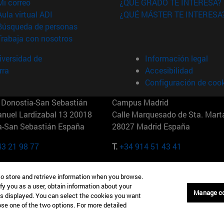
(abre en nueva ventana)
Mi correo
¿QUÉ GRADO TE INTERESA?
(abre en nueva ventana)
Aula virtual ADI
¿QUÉ MÁSTER TE INTERESA
(abre en nueva ventana)
Búsqueda de personas
(abre en nueva ventana)
Trabaja con nosotros
versidad de
Información legal
rra
Accesibilidad
Configuración de coo
Donostia-San Sebastián
Campus Madrid
anuel Lardizabal 13 20018
Calle Marquesado de Sta. Marta
a-San Sebastián España
28027 Madrid España
43 21 98 77
T.
+34 914 51 43 41
Nueva York (IESE)
Campus Munich (IESE)
to store and retrieve information when you browse.
7th St 10019-2201 Nueva York
Maria-Theresia-Straße 15 8167
fy you as a user, obtain information about your
Múnich Alemania
Manage c
is displayed. You can select the cookies you want
oose one of the two options. For more detailed
6 346 8850
T.
+49 89 24209790