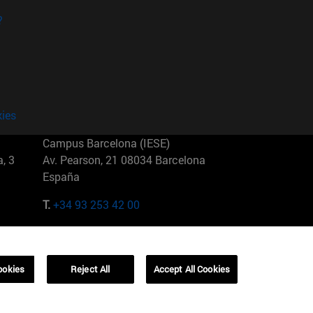
?
kies
Campus Barcelona (IESE)
, 3
Av. Pearson, 21 08034 Barcelona
España
T.
+34 93 253 42 00
Campus Sao Paulo (IESE)
5
Rua Martiniano de Carvalho, 573
01321001 Bela Vista Brasil
ookies
Reject All
Accept All Cookies
T.
+55 11 3177-8300