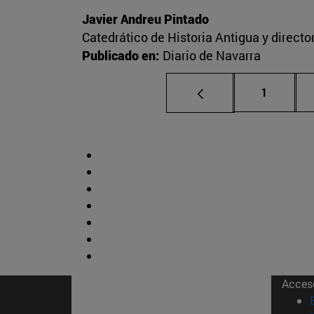
Javier Andreu Pintado
Catedrático de Historia Antigua y direct
Publicado en:
Diario de Navarra
Página
1
Acces