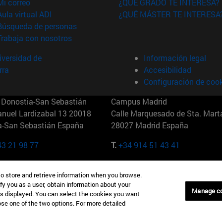
(abre en nueva ventana)
Mi correo
¿QUÉ GRADO TE INTERESA?
(abre en nueva ventana)
Aula virtual ADI
¿QUÉ MÁSTER TE INTERESA
(abre en nueva ventana)
Búsqueda de personas
(abre en nueva ventana)
Trabaja con nosotros
versidad de
Información legal
rra
Accesibilidad
Configuración de coo
Donostia-San Sebastián
Campus Madrid
anuel Lardizabal 13 20018
Calle Marquesado de Sta. Marta
a-San Sebastián España
28027 Madrid España
43 21 98 77
T.
+34 914 51 43 41
Nueva York (IESE)
Campus Munich (IESE)
to store and retrieve information when you browse.
7th St 10019-2201 Nueva York
Maria-Theresia-Straße 15 8167
fy you as a user, obtain information about your
Múnich Alemania
Manage c
is displayed. You can select the cookies you want
oose one of the two options. For more detailed
6 346 8850
T.
+49 89 24209790