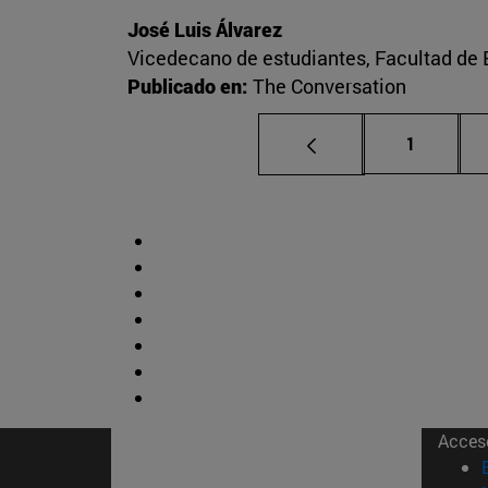
José Luis Álvarez
Vicedecano de estudiantes, Facultad d
Publicado en:
The Conversation
Página
1
Acces