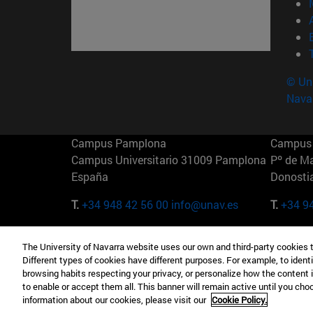
© Uni
Nava
Campus Pamplona
Campus 
Campus Universitario 31009 Pamplona
Pº de M
España
Donosti
T.
+34 948 42 56 00
info@unav.es
T.
+34 9
Campus Madrid (IESE)
Campus 
The University of Navarra website uses our own and third-party cookies 
Camino del Cerro Águila 3 28023
165 W 5
Different types of cookies have different purposes. For example, to identi
Madrid España
EE.UU
browsing habits respecting your privacy, or personalize how the content 
to enable or accept them all. This banner will remain active until you ch
T.
+34 912 11 30 00
T.
+1 64
information about our cookies, please visit our
Cookie Policy.