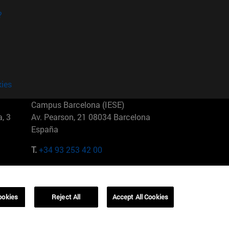
?
kies
Campus Barcelona (IESE)
, 3
Av. Pearson, 21 08034 Barcelona
España
T.
+34 93 253 42 00
Campus Sao Paulo (IESE)
5
Rua Martiniano de Carvalho, 573
01321001 Bela Vista Brasil
ookies
Reject All
Accept All Cookies
T.
+55 11 3177-8300