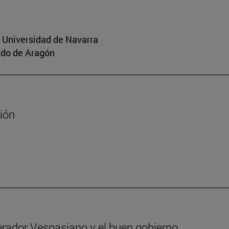
a Universidad de Navarra
aldo de Aragón
sión
erador Vespasiano y el buen gobierno