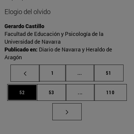
Elogio del olvido
Gerardo Castillo
Facultad de Educación y Psicología de la
Universidad de Navarra
Publicado en:
Diario de Navarra y Heraldo de
Aragón
Página
Páginas intermedias Us
Página
1
...
51
Página
Página
Páginas intermedias U
Página
52
53
...
110