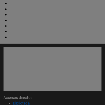
Accesos directos
(abre en nueva ventana)
Biblioteca