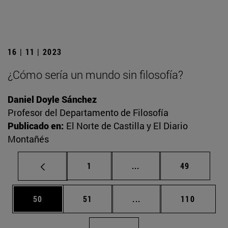
16 | 11 | 2023
¿Cómo sería un mundo sin filosofía?
Daniel Doyle Sánchez
Profesor del Departamento de Filosofía
Publicado en:
El Norte de Castilla y El Diario
Montañés
Página
Páginas intermedias Us
Página
1
...
49
Página
Página
Páginas intermedias U
Página
50
51
...
110