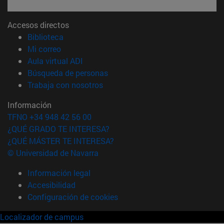
Accesos directos
(abre en nueva ventana)
Biblioteca
(abre en nueva ventana)
Mi correo
(abre en nueva ventana)
Aula virtual ADI
(abre en nueva ventana)
Búsqueda de personas
(abre en nueva ventana)
Trabaja con nosotros
Información
TFNO +34 948 42 56 00
¿QUÉ GRADO TE INTERESA?
¿QUÉ MÁSTER TE INTERESA?
© Universidad de Navarra
Información legal
Accesibilidad
Configuración de cookies
Localizador de campus