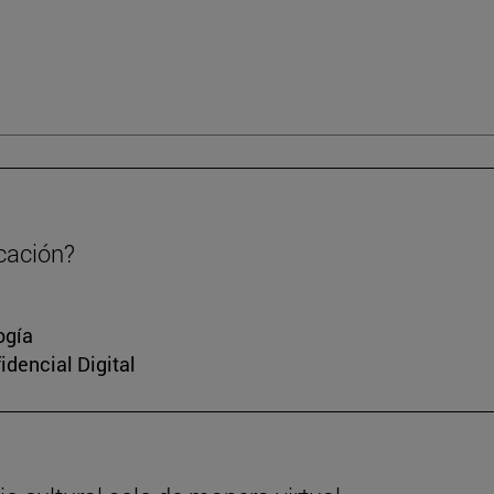
cación?
ogía
idencial Digital