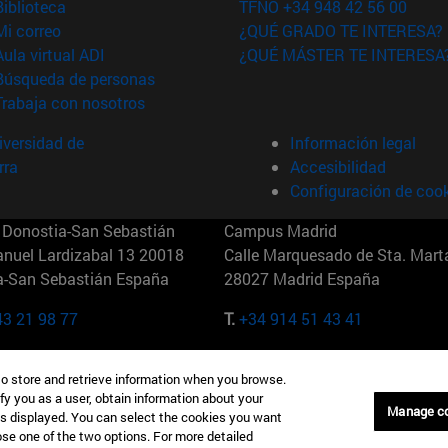
(abre en nueva ventana)
Biblioteca
TFNO +34 948 42 56 00
(abre en nueva ventana)
Mi correo
¿QUÉ GRADO TE INTERESA?
(abre en nueva ventana)
Aula virtual ADI
¿QUÉ MÁSTER TE INTERESA
(abre en nueva ventana)
Búsqueda de personas
(abre en nueva ventana)
Trabaja con nosotros
versidad de
Información legal
rra
Accesibilidad
Configuración de coo
Donostia-San Sebastián
Campus Madrid
anuel Lardizabal 13 20018
Calle Marquesado de Sta. Marta
a-San Sebastián España
28027 Madrid España
43 21 98 77
T.
+34 914 51 43 41
Nueva York (IESE)
Campus Munich (IESE)
to store and retrieve information when you browse.
7th St 10019-2201 Nueva York
Maria-Theresia-Straße 15 8167
fy you as a user, obtain information about your
Múnich Alemania
Manage c
is displayed. You can select the cookies you want
oose one of the two options. For more detailed
6 346 8850
T.
+49 89 24209790