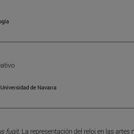
ogía
eativo
a Universidad de Navarra
 fugit
. La representación del reloj en las artes