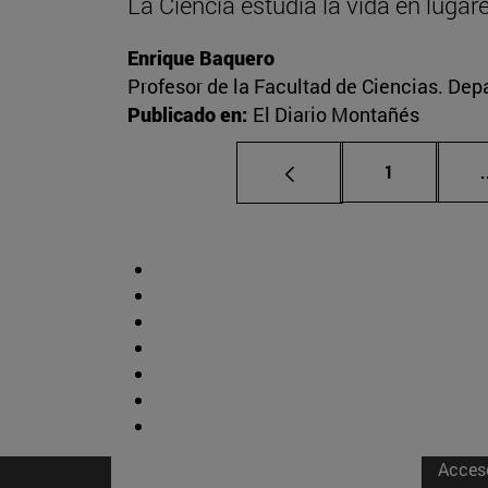
La Ciencia estudia la vida en luga
Enrique Baquero
Profesor de la Facultad de Ciencias. De
Publicado en:
El Diario Montañés
Página
1
.
Acces