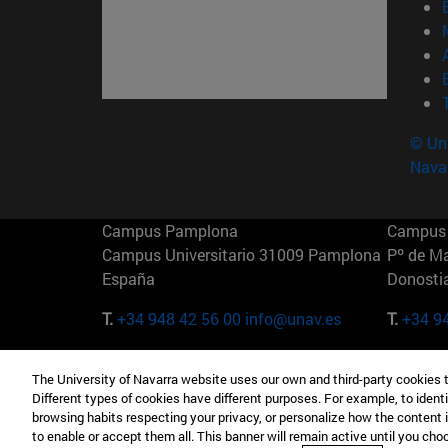
© Uni
Nava
Campus Pamplona
Campus 
Campus Universitario 31009 Pamplona
Pº de M
España
Donosti
T.
+34 948 42 56 00
info@unav.es
T.
+34 9
Campus Madrid (IESE)
Campus 
The University of Navarra website uses our own and third-party cookies 
Camino del Cerro Águila 3 28023
165 W 5
Different types of cookies have different purposes. For example, to identi
Madrid España
EE.UU
browsing habits respecting your privacy, or personalize how the content 
to enable or accept them all. This banner will remain active until you ch
T.
+34 912 11 30 00
T.
+1 64