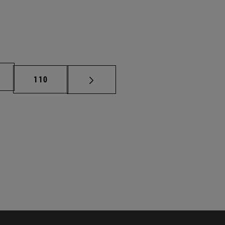
na
Página
110