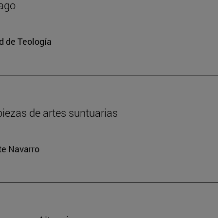
mago
ad de Teología
iezas de artes suntuarias
rte Navarro