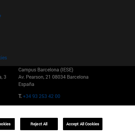
?
kies
Campus Barcelona (IESE)
, 3
Av. Pearson, 21 08034 Barcelona
España
T.
+34 93 253 42 00
Campus Sao Paulo (IESE)
5
Rua Martiniano de Carvalho, 573
01321001 Bela Vista Brasil
ookies
Reject All
Accept All Cookies
T.
+55 11 3177-8300