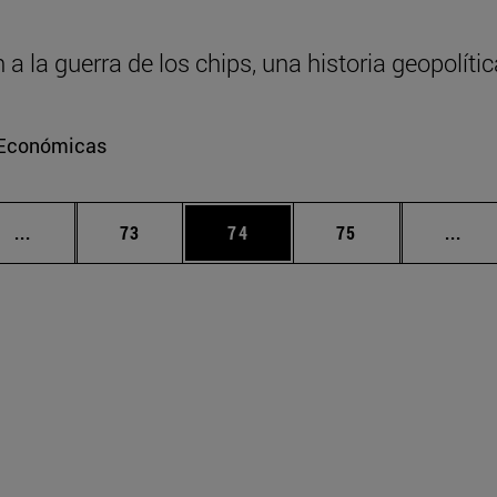
 la guerra de los chips, una historia geopolític
e Económicas
Páginas intermedias Use TAB para desplazarse.
Página
Página
Página
Pági
...
73
74
75
...