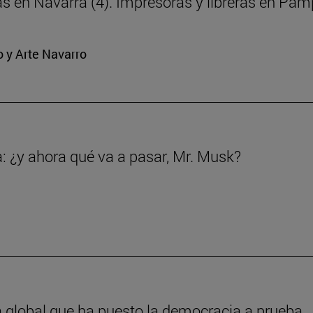
ras en Navarra (4). Impresoras y libreras en Pa
o y Arte Navarro
a: ¿y ahora qué va a pasar, Mr. Musk?
a global que ha puesto la democracia a prueba