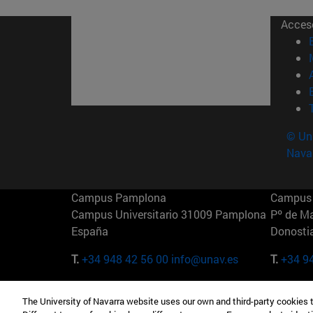
Acces
© Uni
Nava
Campus Pamplona
Campus 
Campus Universitario 31009 Pamplona
Pº de M
España
Donosti
T.
+34 948 42 56 00
info@unav.es
T.
+34 9
Campus Madrid (IESE)
Campus 
The University of Navarra website uses our own and third-party cookies 
Camino del Cerro Águila 3 28023
165 W 5