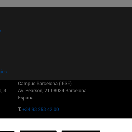
?
kies
Campus Barcelona (IESE)
, 3
Av. Pearson, 21 08034 Barcelona
España
T.
+34 93 253 42 00
Campus Sao Paulo (IESE)
5
Rua Martiniano de Carvalho, 573