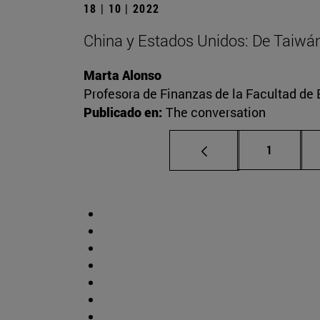
18 | 10 | 2022
China y Estados Unidos: De Taiwán a
Marta Alonso
Profesora de Finanzas de la Facultad d
Publicado en:
The conversation
Página
1