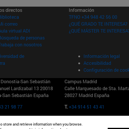
os directos
Información
(abre en nueva ventana)
Biblioteca
TFNO +34 948 42 56 00
(abre en nueva ventana)
Mi correo
¿QUÉ GRADO TE INTERESA?
(abre en nueva ventana)
Aula virtual ADI
¿QUÉ MÁSTER TE INTERESA
(abre en nueva ventana)
Búsqueda de personas
(abre en nueva ventana)
Trabaja con nosotros
versidad de
Información legal
rra
Accesibilidad
Configuración de coo
Donostia-San Sebastián
Campus Madrid
anuel Lardizabal 13 20018
Calle Marquesado de Sta. Marta
a-San Sebastián España
28027 Madrid España
43 21 98 77
T.
+34 914 51 43 41
Nueva York (IESE)
Campus Munich (IESE)
to store and retrieve information when you browse.
7th St 10019-2201 Nueva York
Maria-Theresia-Straße 15 8167