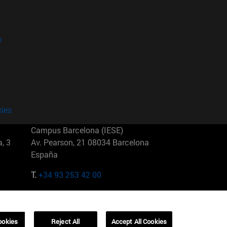
?
kies
Campus Barcelona (IESE)
, 3
Av. Pearson, 21 08034 Barcelona
España
T.
+34 93 253 42 00
Campus Sao Paulo (IESE)
5
Rua Martiniano de Carvalho, 573
01321001 Bela Vista Brasil
ookies
Reject All
Accept All Cookies