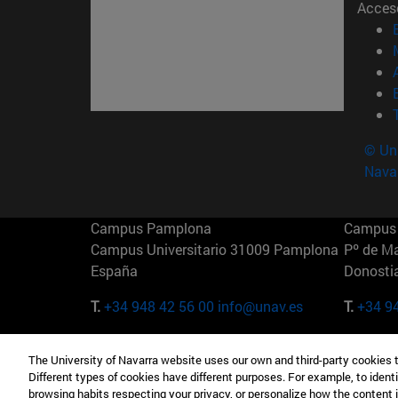
Acces
© Uni
Nava
Campus Pamplona
Campus 
Campus Universitario 31009 Pamplona
Pº de M
España
Donosti
T.
+34 948 42 56 00
info@unav.es
T.
+34 9
Campus Madrid (IESE)
Campus 
The University of Navarra website uses our own and third-party cookies 
Camino del Cerro Águila 3 28023
165 W 5
Different types of cookies have different purposes. For example, to identi
Madrid España
EE.UU
browsing habits respecting your privacy, or personalize how the content 