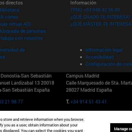
os directos
Información
(abre en nueva ventana)
Biblioteca
TFNO +34 948 42 56 00
(abre en nueva ventana)
Mi correo
¿QUÉ GRADO TE INTERESA?
(abre en nueva ventana)
Aula virtual ADI
¿QUÉ MÁSTER TE INTERESA
(abre en nueva ventana)
Búsqueda de personas
(abre en nueva ventana)
Trabaja con nosotros
versidad de
Información legal
rra
Accesibilidad
Configuración de coo
Donostia-San Sebastián
Campus Madrid
anuel Lardizabal 13 20018
Calle Marquesado de Sta. Marta
a-San Sebastián España
28027 Madrid España
43 21 98 77
T.
+34 914 51 43 41
Nueva York (IESE)
Campus Munich (IESE)
to store and retrieve information when you browse.
7th St 10019-2201 Nueva York
Maria-Theresia-Straße 15 8167
fy you as a user, obtain information about your
Múnich Alemania
Manage c
is displayed. You can select the cookies you want