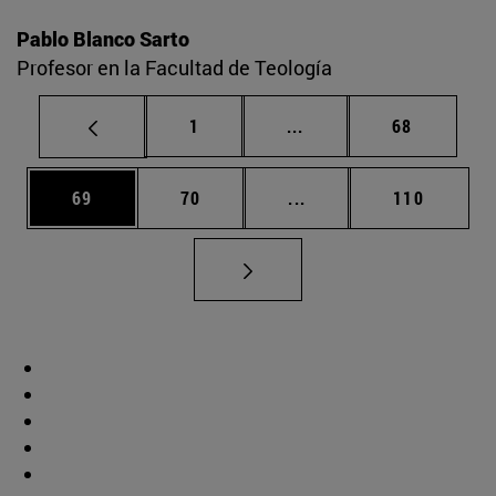
Pablo Blanco Sarto
Profesor en la Facultad de Teología
Página
Páginas intermedias Us
Página
1
...
68
Página
Página
Páginas intermedias U
Página
69
70
...
110