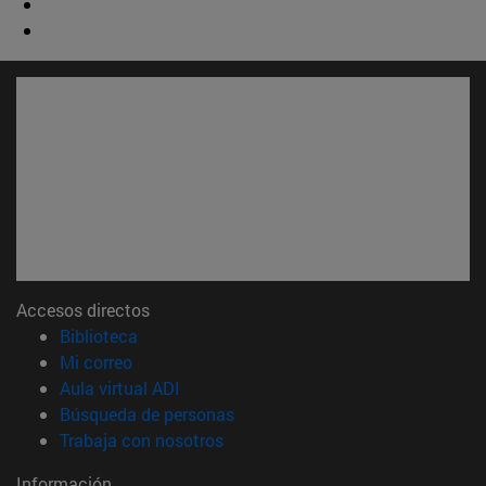
Accesos directos
(abre en nueva ventana)
Biblioteca
(abre en nueva ventana)
Mi correo
(abre en nueva ventana)
Aula virtual ADI
(abre en nueva ventana)
Búsqueda de personas
(abre en nueva ventana)
Trabaja con nosotros
Información