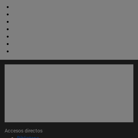
Accesos directos
(abre en nueva ventana)
Biblioteca