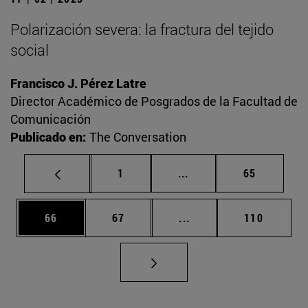
Polarización severa: la fractura del tejido
social
Francisco J. Pérez Latre
Director Académico de Posgrados de la Facultad de
Comunicación
Publicado en:
The Conversation
Página
Páginas intermedias Us
Página
1
...
65
Página
Página
Páginas intermedias U
Página
66
67
...
110