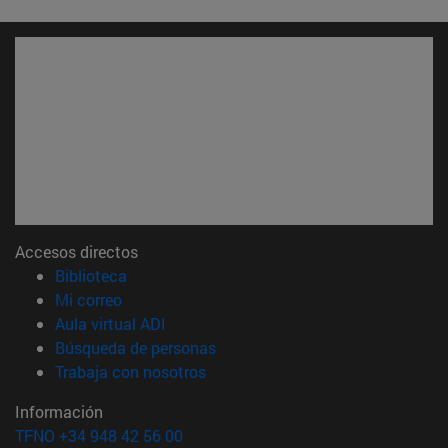
Accesos directos
(abre en nueva ventana)
Biblioteca
(abre en nueva ventana)
Mi correo
(abre en nueva ventana)
Aula virtual ADI
(abre en nueva ventana)
Búsqueda de personas
(abre en nueva ventana)
Trabaja con nosotros
Información
TFNO +34 948 42 56 00