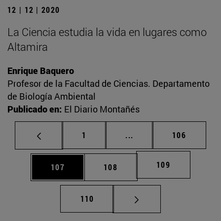
12 | 12 | 2020
La Ciencia estudia la vida en lugares como
Altamira
Enrique Baquero
Profesor de la Facultad de Ciencias. Departamento
de Biología Ambiental
Publicado en:
El Diario Montañés
Página
Páginas intermedias Us
Página
1
...
106
Página
109
Página
Página
107
108
Página
110