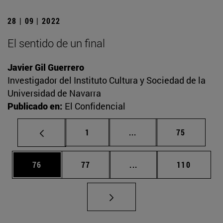
28 | 09 | 2022
El sentido de un final
Javier Gil Guerrero
Investigador del Instituto Cultura y Sociedad de la
Universidad de Navarra
Publicado en:
El Confidencial
Página
Páginas intermedias Us
Página
1
...
75
Página
Página
Páginas intermedias U
Página
76
77
...
110