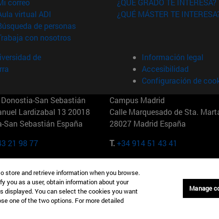
(abre en nueva ventana)
Mi correo
¿QUÉ GRADO TE INTERESA?
(abre en nueva ventana)
Aula virtual ADI
¿QUÉ MÁSTER TE INTERESA
(abre en nueva ventana)
Búsqueda de personas
(abre en nueva ventana)
Trabaja con nosotros
versidad de
Información legal
rra
Accesibilidad
Configuración de coo
Donostia-San Sebastián
Campus Madrid
anuel Lardizabal 13 20018
Calle Marquesado de Sta. Marta
a-San Sebastián España
28027 Madrid España
43 21 98 77
T.
+34 914 51 43 41
Nueva York (IESE)
Campus Munich (IESE)
to store and retrieve information when you browse.
7th St 10019-2201 Nueva York
Maria-Theresia-Straße 15 8167
fy you as a user, obtain information about your
Múnich Alemania
Manage c
is displayed. You can select the cookies you want
oose one of the two options. For more detailed
6 346 8850
T.
+49 89 24209790