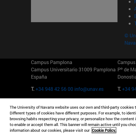
© Uni
Nava
Campus Pamplona
Campus 
Campus Universitario 31009 Pamplona
Pº de M
España
Donosti
T.
+34 948 42 56 00
info@unav.es
T.
+34 9
Campus Madrid (IESE)
Campus 
The University of Navarra website uses our own and third-party cookies 
Camino del Cerro Águila 3 28023
165 W 5
Different types of cookies have different purposes. For example, to identi
Madrid España
EE.UU
browsing habits respecting your privacy, or personalize how the content 
to enable or accept them all. This banner will remain active until you ch
T.
+34 912 11 30 00
T.
+1 64
information about our cookies, please visit our
Cookie Policy.