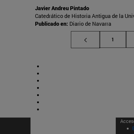
Javier Andreu Pintado
Catedrático de Historia Antigua de la Un
Publicado en:
Diario de Navarra
Página
1
Acces