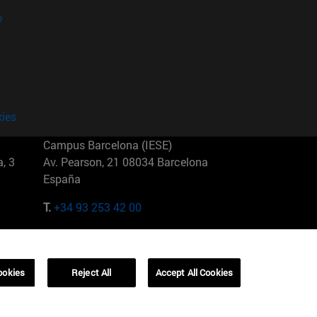
?
kies
Campus Barcelona (IESE)
, 3
Av. Pearson, 21 08034 Barcelona
España
T.
+34 93 253 42 00
Campus Sao Paulo (IESE)
5
Rua Martiniano de Carvalho, 573
01321001 Bela Vista Brasil
ookies
Reject All
Accept All Cookies
T.
+55 11 3177-8300