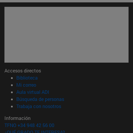
Accesos directos
(abre en nueva ventana)
Biblioteca
(abre en nueva ventana)
Mi correo
(abre en nueva ventana)
Aula virtual ADI
(abre en nueva ventana)
Búsqueda de personas
(abre en nueva ventana)
Trabaja con nosotros
Información
TFNO +34 948 42 56 00
¿QUÉ GRADO TE INTERESA?