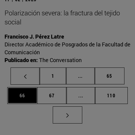
Polarización severa: la fractura del tejido
social
Francisco J. Pérez Latre
Director Académico de Posgrados de la Facultad de
Comunicación
Publicado en:
The Conversation
Página
Páginas intermedias Us
Página
1
...
65
Página
Página
Páginas intermedias U
Página
66
67
...
110