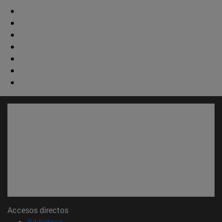
Accesos directos
(abre en nueva ventana)
Biblioteca