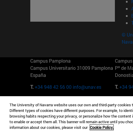
© Uni
Nava
Campus Pamplona
Campus 
Campus Universitario 31009 Pamplona
Pº de M
España
Donosti
T.
+34 948 42 56 00
info@unav.es
T.
+34 9
Campus Madrid (IESE)
Campus 
The University of Navarra website uses our own and third-party cookies 
Camino del Cerro Águila 3 28023
165 W 5
Different types of cookies have different purposes. For example, to identi
Madrid España
EE.UU
browsing habits respecting your privacy, or personalize how the content 
to enable or accept them all. This banner will remain active until you ch
T.
+34 912 11 30 00
T.
+1 64
information about our cookies, please visit our
Cookie Policy.