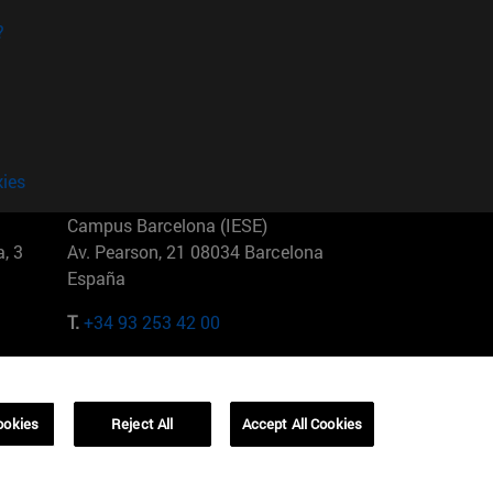
?
kies
Campus Barcelona (IESE)
, 3
Av. Pearson, 21 08034 Barcelona
España
T.
+34 93 253 42 00
Campus Sao Paulo (IESE)
5
Rua Martiniano de Carvalho, 573
01321001 Bela Vista Brasil
ookies
Reject All
Accept All Cookies
T.
+55 11 3177-8300