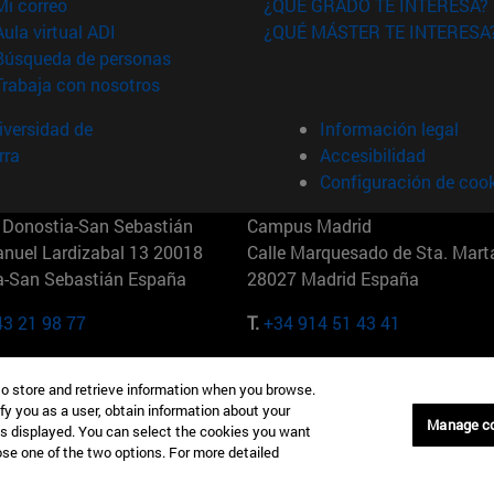
(abre en nueva ventana)
Mi correo
¿QUÉ GRADO TE INTERESA?
(abre en nueva ventana)
Aula virtual ADI
¿QUÉ MÁSTER TE INTERESA
(abre en nueva ventana)
Búsqueda de personas
(abre en nueva ventana)
Trabaja con nosotros
versidad de
Información legal
rra
Accesibilidad
Configuración de coo
Donostia-San Sebastián
Campus Madrid
anuel Lardizabal 13 20018
Calle Marquesado de Sta. Marta
a-San Sebastián España
28027 Madrid España
43 21 98 77
T.
+34 914 51 43 41
Nueva York (IESE)
Campus Munich (IESE)
to store and retrieve information when you browse.
7th St 10019-2201 Nueva York
Maria-Theresia-Straße 15 8167
fy you as a user, obtain information about your
Múnich Alemania
Manage c
is displayed. You can select the cookies you want
oose one of the two options. For more detailed
6 346 8850
T.
+49 89 24209790