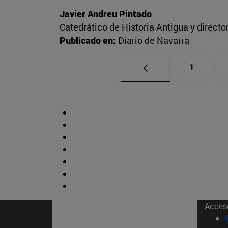
Javier Andreu Pintado
Catedrático de Historia Antigua y direct
Publicado en:
Diario de Navarra
Página
1
Acces