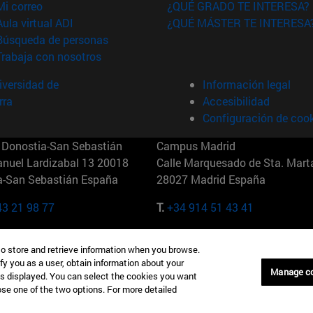
(abre en nueva ventana)
Mi correo
¿QUÉ GRADO TE INTERESA?
(abre en nueva ventana)
Aula virtual ADI
¿QUÉ MÁSTER TE INTERESA
(abre en nueva ventana)
Búsqueda de personas
(abre en nueva ventana)
Trabaja con nosotros
versidad de
Información legal
rra
Accesibilidad
Configuración de coo
Donostia-San Sebastián
Campus Madrid
anuel Lardizabal 13 20018
Calle Marquesado de Sta. Marta
a-San Sebastián España
28027 Madrid España
43 21 98 77
T.
+34 914 51 43 41
Nueva York (IESE)
Campus Munich (IESE)
to store and retrieve information when you browse.
7th St 10019-2201 Nueva York
Maria-Theresia-Straße 15 8167
fy you as a user, obtain information about your
Múnich Alemania
Manage c
is displayed. You can select the cookies you want
oose one of the two options. For more detailed
6 346 8850
T.
+49 89 24209790