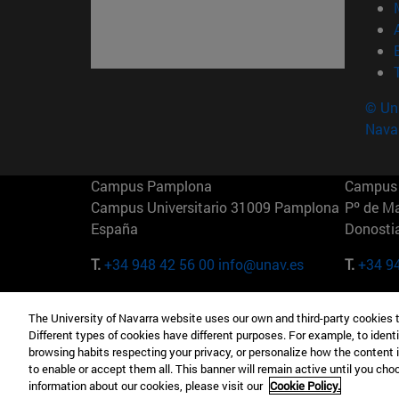
© Uni
Nava
Campus Pamplona
Campus 
Campus Universitario 31009 Pamplona
Pº de M
España
Donosti
T.
+34 948 42 56 00
info@unav.es
T.
+34 9
Campus Madrid (IESE)
Campus 
The University of Navarra website uses our own and third-party cookies 
Camino del Cerro Águila 3 28023
165 W 5
Different types of cookies have different purposes. For example, to identi
Madrid España
EE.UU
browsing habits respecting your privacy, or personalize how the content 
to enable or accept them all. This banner will remain active until you ch
T.
+34 912 11 30 00
T.
+1 64
information about our cookies, please visit our
Cookie Policy.