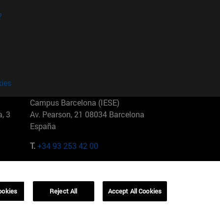
?
kies
Campus Barcelona (IESE)
, 3
Av. Pearson, 21 08034 Barcelona
España
T.
+34 93 253 42 00
Campus Sao Paulo (IESE)
5
Rua Martiniano de Carvalho, 573
01321001 Bela Vista Brasil
ookies
Reject All
Accept All Cookies
T.
+55 11 3177-8300