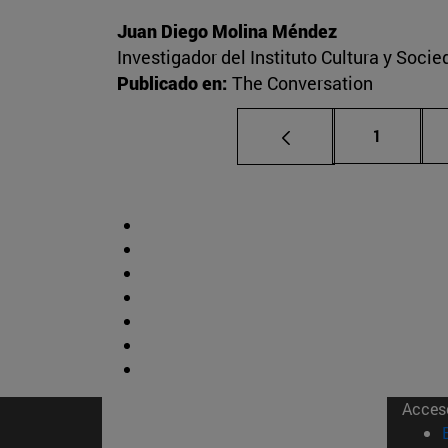
Juan Diego Molina Méndez
Investigador del Instituto Cultura y Soci
Publicado en:
The Conversation
Página
1
Acces