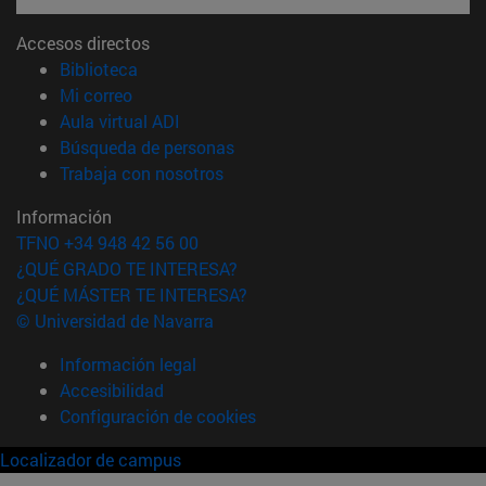
Accesos directos
(abre en nueva ventana)
Biblioteca
(abre en nueva ventana)
Mi correo
(abre en nueva ventana)
Aula virtual ADI
(abre en nueva ventana)
Búsqueda de personas
(abre en nueva ventana)
Trabaja con nosotros
Información
TFNO +34 948 42 56 00
¿QUÉ GRADO TE INTERESA?
¿QUÉ MÁSTER TE INTERESA?
© Universidad de Navarra
Información legal
Accesibilidad
Configuración de cookies
Localizador de campus