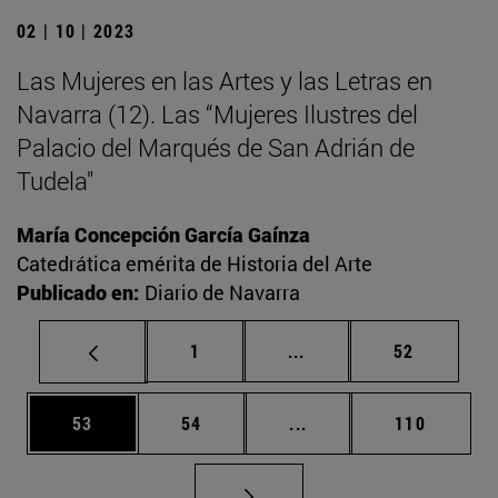
02 | 10 | 2023
Las Mujeres en las Artes y las Letras en
Navarra (12). Las “Mujeres Ilustres del
Palacio del Marqués de San Adrián de
Tudela"
María Concepción García Gaínza
Catedrática emérita de Historia del Arte
Publicado en:
Diario de Navarra
Página
Páginas intermedias Us
Página
1
...
52
Página
Página
Páginas intermedias U
Página
53
54
...
110