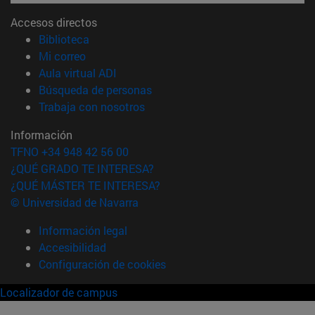
Accesos directos
(abre en nueva ventana)
Biblioteca
(abre en nueva ventana)
Mi correo
(abre en nueva ventana)
Aula virtual ADI
(abre en nueva ventana)
Búsqueda de personas
(abre en nueva ventana)
Trabaja con nosotros
Información
TFNO +34 948 42 56 00
¿QUÉ GRADO TE INTERESA?
¿QUÉ MÁSTER TE INTERESA?
© Universidad de Navarra
Información legal
Accesibilidad
Configuración de cookies
Localizador de campus