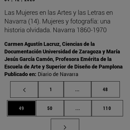
Las Mujeres en las Artes y las Letras en
Navarra (14). Mujeres y fotografía: una
historia olvidada. Navarra 1860-1970
Carmen Agustín Lacruz, Ciencias de la
Documentación Universidad de Zaragoza y María
Jesús García Camón, Profesora Emérita de la
Escuela de Arte y Superior de Diseño de Pamplona
Publicado en:
Diario de Navarra
Página
Páginas intermedias Us
Página
1
...
48
Página
Página
Páginas intermedias U
Página
49
50
...
110