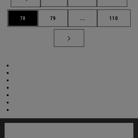
Página
Página
Páginas intermedias U
Página
78
79
...
110