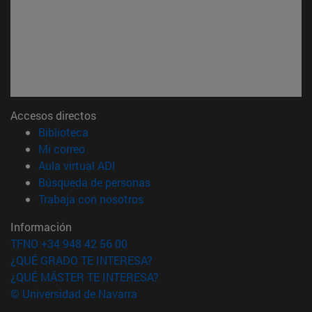
Accesos directos
(abre en nueva ventana)
Biblioteca
(abre en nueva ventana)
Mi correo
(abre en nueva ventana)
Aula virtual ADI
(abre en nueva ventana)
Búsqueda de personas
(abre en nueva ventana)
Trabaja con nosotros
Información
TFNO +34 948 42 56 00
¿QUÉ GRADO TE INTERESA?
¿QUÉ MÁSTER TE INTERESA?
© Universidad de Navarra