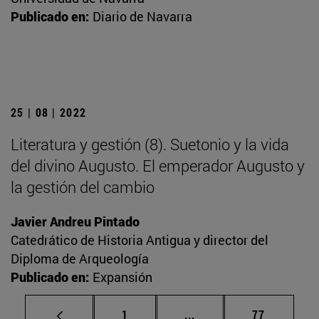
Publicado en:
Diario de Navarra
25 | 08 | 2022
Literatura y gestión (8). Suetonio y la vida
del divino Augusto. El emperador Augusto y
la gestión del cambio
Javier Andreu Pintado
Catedrático de Historia Antigua y director del
Diploma de Arqueología
Publicado en:
Expansión
Página
Páginas intermedias Us
Página
1
...
77