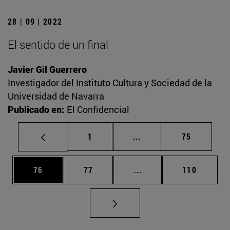
28 | 09 | 2022
El sentido de un final
Javier Gil Guerrero
Investigador del Instituto Cultura y Sociedad de la
Universidad de Navarra
Publicado en:
El Confidencial
Página
Páginas intermedias Us
Página
1
...
75
Página
Página
Páginas intermedias U
Página
76
77
...
110