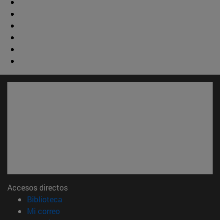
Accesos directos
(abre en nueva ventana)
Biblioteca
(abre en nueva ventana)
Mi correo