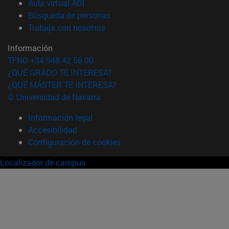
(abre en nueva ventana)
Aula virtual ADI
(abre en nueva ventana)
Búsqueda de personas
(abre en nueva ventana)
Trabaja con nosotros
Información
TFNO +34 948 42 56 00
¿QUÉ GRADO TE INTERESA?
¿QUÉ MÁSTER TE INTERESA?
© Universidad de Navarra
Información legal
Accesibilidad
Configuración de cookies
Localizador de campus