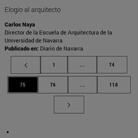
Elogio al arquitecto
Carlos Naya
Director de la Escuela de Arquitectura de la
Universidad de Navarra
Publicado en:
Diario de Navarra
Página
Páginas intermedias Us
Página
1
...
74
Página
Página
Páginas intermedias U
Página
75
76
...
110