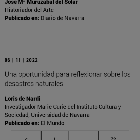
José Mª Muruzábal del Solar
Historiador del Arte
Publicado en:
Diario de Navarra
06 | 11 | 2022
Una oportunidad para reflexionar sobre los
desastres naturales
Loris de Nardi
Investigador Marie Curie del Instituto Cultura y
Sociedad, Universidad de Navarra
Publicado en:
El Mundo
Página
Páginas intermedias Us
Página
1
...
72