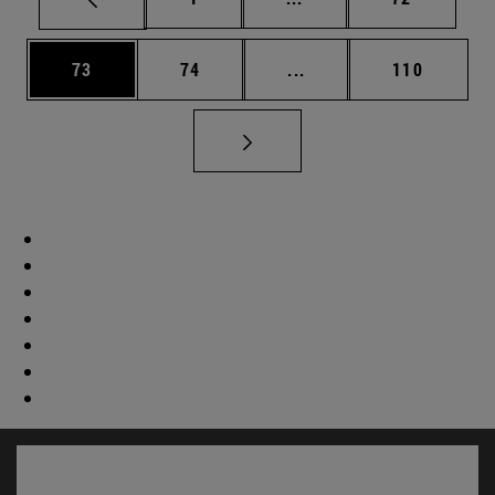
Página
Página
Páginas intermedias U
Página
73
74
...
110