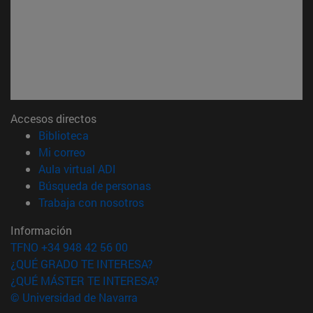
Accesos directos
(abre en nueva ventana)
Biblioteca
(abre en nueva ventana)
Mi correo
(abre en nueva ventana)
Aula virtual ADI
(abre en nueva ventana)
Búsqueda de personas
(abre en nueva ventana)
Trabaja con nosotros
Información
TFNO +34 948 42 56 00
¿QUÉ GRADO TE INTERESA?
¿QUÉ MÁSTER TE INTERESA?
© Universidad de Navarra