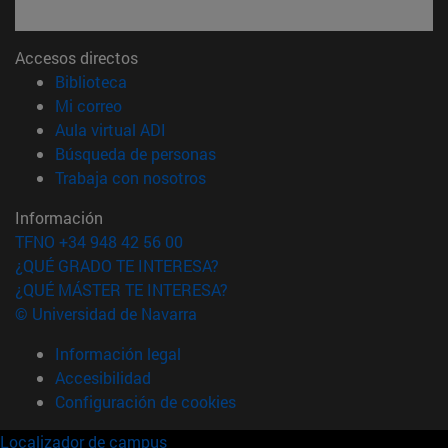
Accesos directos
(abre en nueva ventana)
Biblioteca
(abre en nueva ventana)
Mi correo
(abre en nueva ventana)
Aula virtual ADI
(abre en nueva ventana)
Búsqueda de personas
(abre en nueva ventana)
Trabaja con nosotros
Información
TFNO +34 948 42 56 00
¿QUÉ GRADO TE INTERESA?
¿QUÉ MÁSTER TE INTERESA?
© Universidad de Navarra
Información legal
Accesibilidad
Configuración de cookies
Localizador de campus