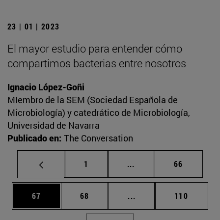
23 | 01 | 2023
El mayor estudio para entender cómo
compartimos bacterias entre nosotros
Ignacio López-Goñi
MIembro de la SEM (Sociedad Española de
Microbiología) y catedrático de Microbiología,
Universidad de Navarra
Publicado en:
The Conversation
Página
Páginas intermedias Us
Página
1
...
66
Página
Página
Páginas intermedias U
Página
67
68
...
110